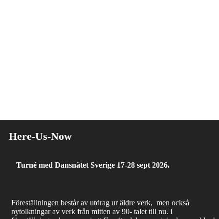
Here-Us-Now
Turné med Dansnätet Sverige 17-28 sept 2026.
Föreställningen består av utdrag ur äldre verk, men också
nytolkningar av verk från mitten av 90- talet till nu. I