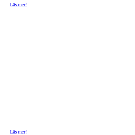
Läs mer!
The Compass
Premiär Hallands konstmuseum 28 feb 2026
Visas på Skeppsholmsstudion Stockholm 11-12 april kl
16.00
Läs mer!