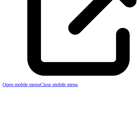
Open mobile menu
Close mobile menu
Habitat
Nytt verk för Balettakademien Göteberg med 14
dansare.
Premiär 22 maj 2026!