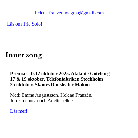
Skeppsholmsstudion.
Ett samarbete med Dans i Stan och Stjärnkalaset.
Anmäl dig till
helena.franzen.magma@gmail.com
Fri entré!
Läs om Tria Solo!
Inner song
Premiär 10-12 oktober 2025, Atalante Göteborg
17 & 19 oktober, Telefonfabriken Stockholm
25 oktober, Skånes Dansteater Malmö
Med: Emma Augustsson, Helena Franzén,
Jure Gostinčar och Anette Jellne
Läs mer!