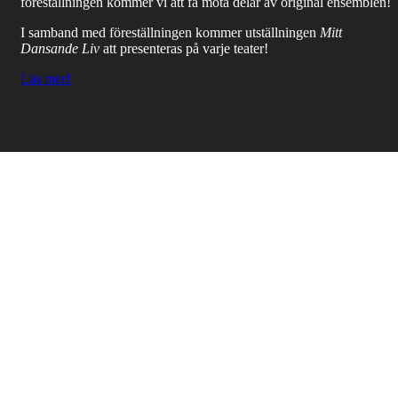
föreställningen kommer vi att få möta delar av original ensemblen!
I samband med föreställningen kommer utställningen
Mitt
Dansande Liv
att presenteras på varje teater!
Läs mer!
TRIA Solo
21 januari 2025 kl.18.00. Fri entré!
22-23 januari kl 10.00
skolföreställning med efterföljande
workshop.
Nu har ni möjlighet att se Helena dansa sitt
Tria solo
i