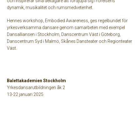
och inspirerar sina deltagare att fördjupa sig i rörelsens
dynamik, musikalitet och rumsmedvetenhet.
Hennes workshop, Embodied Awareness, ges regelbundet för
yrkesverksamma dansare genom samarbeten med exempel
Dansalliansen i Stockholm, Danscentrum Väst i Göteborg,
Danscentrum Syd i Malmö, Skånes Dansteater och Regionteater
Väst.
Balettakademien Stockholm
Yrkesdansarutbildningen åk 2
13-22 januari 2025