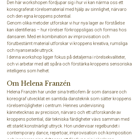
Den här workshopen fördjupar sig i hur vi kan närma oss ett
koreograferat rörelsematerial med hjälp av sinnlighet, närvaro
och den egna kroppens potential.
Genom olika metoder utforskar vi hur nya lager av förståelse
kan identifieras – hur rörelser förkroppsligas och formas hos
dansaren. Med en kombination av improvisation och
förutbestämt material utforskar vi kroppens kreativa, rumsliga
och nyanserade uttryck.
I denna workshop ligger fokus på detaljerna i rörelsekvaliteter,
och vi arbetar med att spåra och förstärka kroppens sensoriska
intelligens som helhet.
Om Helena Franzén
Helena Franzén har under sina trettiofem år som dansare och
koreograf utvecklat en samtida dansteknik som sätter kroppens
rörelsemöjligheter i centrum. Hennes undervisning
kännetecknas av precision, närvaro och ett utforskande av
kroppens potential, där tekniska färdigheter vävs samman med
ett starkt konstnärligt uttryck. Hon undervisar regelbundet i
contemporary dance, repertoar, improvisation och komposition