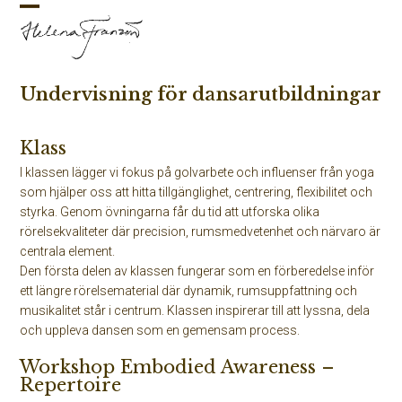
Skip
Open
Close
to
mobile
mobile
content
menu
menu
Undervisning för dansarutbildningar
Klass
I klassen lägger vi fokus på golvarbete och influenser från yoga
som hjälper oss att hitta tillgänglighet, centrering, flexibilitet och
styrka. Genom övningarna får du tid att utforska olika
rörelsekvaliteter där precision, rumsmedvetenhet och närvaro är
centrala element.
Den första delen av klassen fungerar som en förberedelse inför
ett längre rörelsematerial där dynamik, rumsuppfattning och
musikalitet står i centrum. Klassen inspirerar till att lyssna, dela
och uppleva dansen som en gemensam process.
Workshop Embodied Awareness –
Repertoire