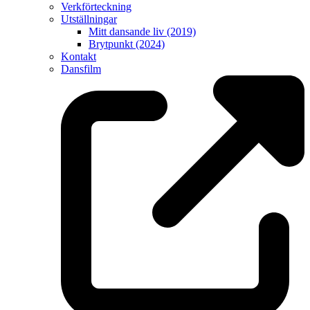
Verkförteckning
Utställningar
Mitt dansande liv (2019)
Brytpunkt (2024)
Kontakt
Dansfilm