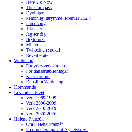
Here-Us-Now
The Compass
Dyningar
Personligt utrymme (Premiär 2027)
Inner song
Tria solo
Jag ser dig
Brytpunkt
Mirage
Två och en spegel
Reverberate
Workshop
För yrkesverksamma
För dansarutbildningar
Klass on-line
Dansfilm Workshop
Kommande
Levande arkivet
Verk 1989-1999
Verk 2000-2009
Verk 2010-2019
Verk 2020-2026
Helena Franzén
Om Helena Franzén
Prenumerera på vårt Nyhetsbrev!