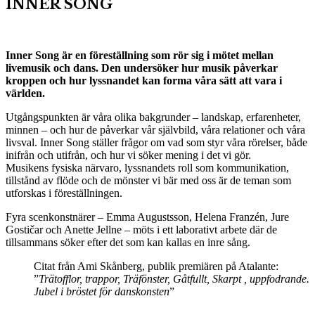
INNER SONG
Inner Song är en föreställning som rör sig i mötet mellan
livemusik och dans. Den undersöker hur musik påverkar
kroppen och hur lyssnandet kan forma våra sätt att vara i
världen.
Utgångspunkten är våra olika bakgrunder – landskap, erfarenheter,
minnen – och hur de påverkar vår självbild, våra relationer och våra
livsval. Inner Song ställer frågor om vad som styr våra rörelser, både
inifrån och utifrån, och hur vi söker mening i det vi gör.
Musikens fysiska närvaro, lyssnandets roll som kommunikation,
tillstånd av flöde och de mönster vi bär med oss är de teman som
utforskas i föreställningen.
Fyra scenkonstnärer – Emma Augustsson, Helena Franzén, Jure
Gostičar och Anette Jellne – möts i ett laborativt arbete där de
tillsammans söker efter det som kan kallas en inre sång.
Citat från Ami Skånberg, publik premiären på Atalante:
”
Trätofflor, trappor, Träfönster, Gåtfullt, Skarpt , uppfodrande.
Jubel i bröstet för danskonsten
”